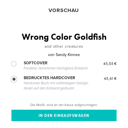
VORSCHAU
Wrong Color Goldfish
and other creatures
von
Sandy Kinnee
SOFTCOVER
45,05 €
Flexibler, laminierter Hochglanz-Einband
BEDRUCKTES HARDCOVER
45,61 €
Hardcover-Buch mit vollfarbigem Design,
direkt auf den Einband gedruckt
Die MwSt. wird an der Kasse aufgeschlagen.