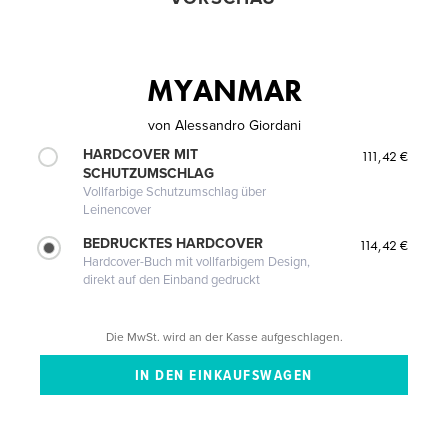
MYANMAR
von
Alessandro Giordani
HARDCOVER MIT
111,42 €
SCHUTZUMSCHLAG
Vollfarbige Schutzumschlag über
Leinencover
BEDRUCKTES HARDCOVER
114,42 €
Hardcover-Buch mit vollfarbigem Design,
direkt auf den Einband gedruckt
Die MwSt. wird an der Kasse aufgeschlagen.