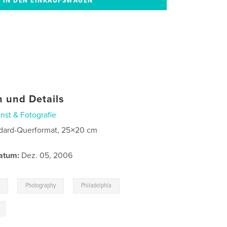
 und Details
nst & Fotografie
dard-Querformat, 25×20 cm
atum:
Dez. 05, 2006
,
,
s
Photography
Philadelphia