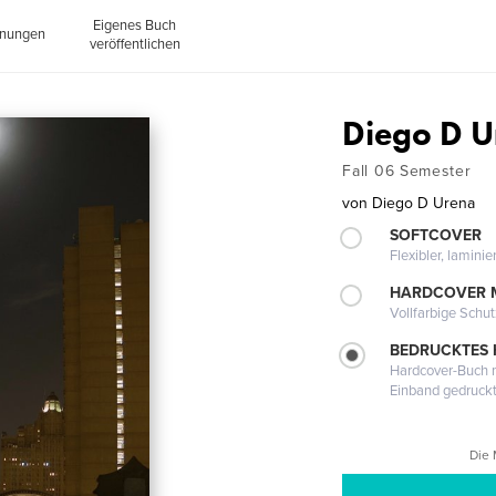
Eigenes Buch
inungen
veröffentlichen
Diego D U
Fall 06 Semester
von
Diego D Urena
SOFTCOVER
Flexibler, lamini
HARDCOVER 
Vollfarbige Schu
BEDRUCKTES
Hardcover-Buch m
Einband gedruck
Die 