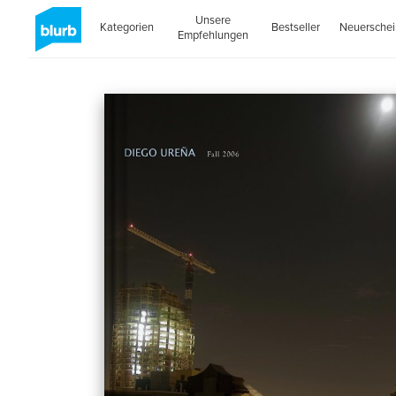
Unsere
Kategorien
Bestseller
Neuersche
Empfehlungen