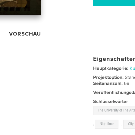
VORSCHAU
Eigenschaften
Hauptkategorie:
Ku
Projektoption:
Stan
Seitenanzahl:
68
Veröffentlichungsd
Schlüsselwörter
The University of The Art
,
Nighttime
,
City