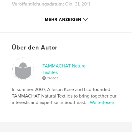
Veröffentlichungsdatum:
Okt. 31, 2011
Schlüsselwörter
MEHR ANZEIGEN
,
,
Southeast Asian travel
hand-reeled silk
organic silk
,
Über den Autor
handmade silk
,
women's group
,
natural dyeing
,
natural dyes
,
fair trade
,
TAMMACHAT Natural
Northeast Thailand
,
travel
,
silk
,
Laos
,
Textiles
Canada
handweaving
,
weaving
,
photography
,
In summer 2007, Alleson Kase and I co-founded
women
,
Thailand
,
co-operative
,
co-op
,
TAMMACHAT Natural Textiles to bring together our
interests and expertise in Southeast...
Weiterlesen
Isaan
,
mudmee
,
khit
,
loom
,
traditions
,
craft
,
handcraft
,
handicraft