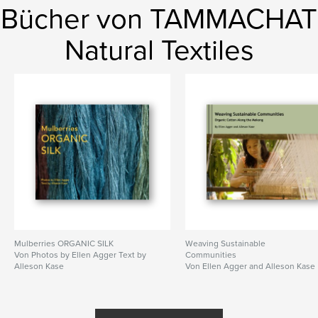
Bücher von TAMMACHAT
Natural Textiles
Mulberries ORGANIC SILK
Weaving Sustainable
Von Photos by Ellen Agger Text by
Communities
Alleson Kase
Von Ellen Agger and Alleson Kase