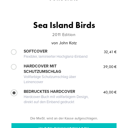
Sea Island Birds
2011 Edition
von
John Kotz
SOFTCOVER
32,41 €
Flexibler, laminierter Hochglanz-Einband
HARDCOVER MIT
39,00 €
SCHUTZUMSCHLAG
Vollfarbige Schutzumschlag über
Leinencover
BEDRUCKTES HARDCOVER
40,00 €
Hardcover-Buch mit vollfarbigem Design,
direkt auf den Einband gedruckt
Die MwSt. wird an der Kasse aufgeschlagen.