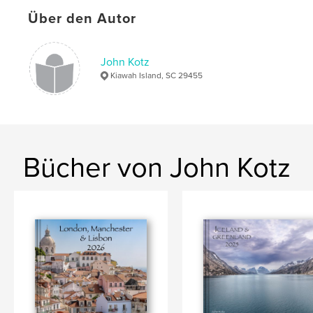
Schlüsselwörter
Über den Autor
,
,
birds
sea islands
Kiawah
John Kotz
Kiawah Island, SC 29455
Bücher von John Kotz