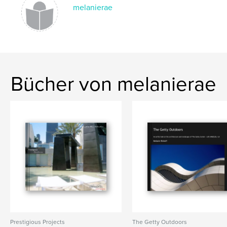
melanierae
Bücher von melanierae
Prestigious Projects
The Getty Outdoors