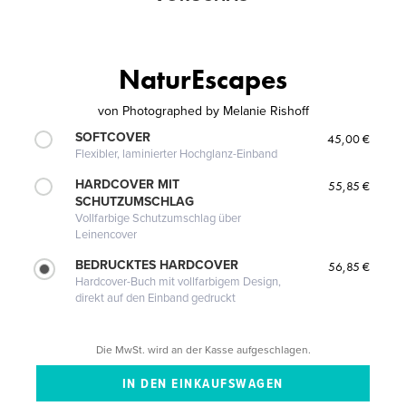
NaturEscapes
von
Photographed by Melanie Rishoff
SOFTCOVER
45,00 €
Flexibler, laminierter Hochglanz-Einband
HARDCOVER MIT
55,85 €
SCHUTZUMSCHLAG
Vollfarbige Schutzumschlag über
Leinencover
BEDRUCKTES HARDCOVER
56,85 €
Hardcover-Buch mit vollfarbigem Design,
direkt auf den Einband gedruckt
Die MwSt. wird an der Kasse aufgeschlagen.