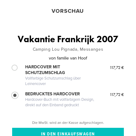
VORSCHAU
Vakantie Frankrijk 2007
Camping Lou Pignada, Messanges
von
familie van Hoof
HARDCOVER MIT
117,72 €
SCHUTZUMSCHLAG
Vollfarbige Schutzumschlag über
Leinencover
BEDRUCKTES HARDCOVER
117,72 €
Hardcover-Buch mit vollfarbigem Design,
direkt auf den Einband gedruckt
Die MwSt. wird an der Kasse aufgeschlagen.