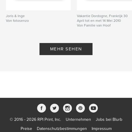
Joris & Inge
Vakantie Dordogne, Frankrijk 30
Von fotosenzo
April tot en met 14 Mei 2010
Von Familie van Hoof
MEHR SEHEN
© 2016 - 2026 RPI Print, Inc.
Unternehmen
Jobs bei Blurb
Preise
Datenschutzbestimmungen
Impressum