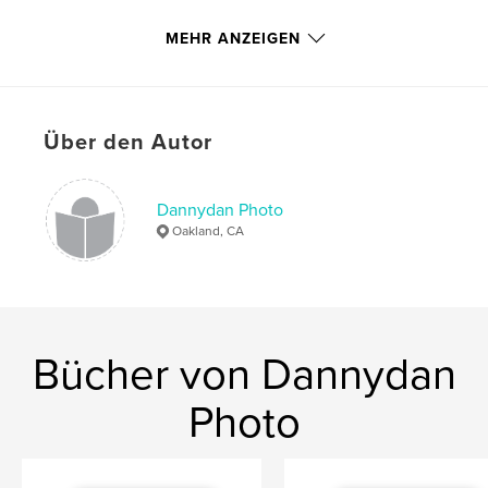
Projektoption:
Standard-Hochformat, 20×25 cm
MEHR ANZEIGEN
Seitenanzahl:
120
ISBN
Softcover: 9780464548577
Veröffentlichungsdatum:
Sept. 21, 2011
Über den Autor
Sprache
English
Schlüsselwörter
Dannydan Photo
,
,
,
,
nudes
nude
gay
dannydan
Oakland, CA
,
,
male
men
asian
Bücher von Dannydan
Photo