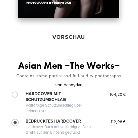
VORSCHAU
Asian Men ~The Works~
Contains some partial and full-nudity photographs
von
dannydan
HARDCOVER MIT
104,20 €
SCHUTZUMSCHLAG
Vollfarbige Schutzumschlag über
Leinencover
BEDRUCKTES HARDCOVER
112,98 €
Hardcover-Buch mit vollfarbigem Design,
direkt auf den Einband gedruckt