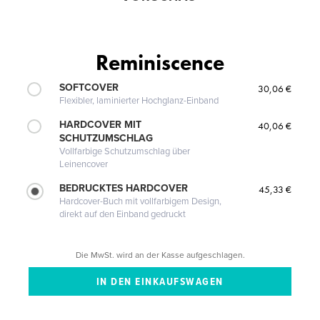
Reminiscence
SOFTCOVER
30,06 €
Flexibler, laminierter Hochglanz-Einband
HARDCOVER MIT
40,06 €
SCHUTZUMSCHLAG
Vollfarbige Schutzumschlag über
Leinencover
BEDRUCKTES HARDCOVER
45,33 €
Hardcover-Buch mit vollfarbigem Design,
direkt auf den Einband gedruckt
Die MwSt. wird an der Kasse aufgeschlagen.