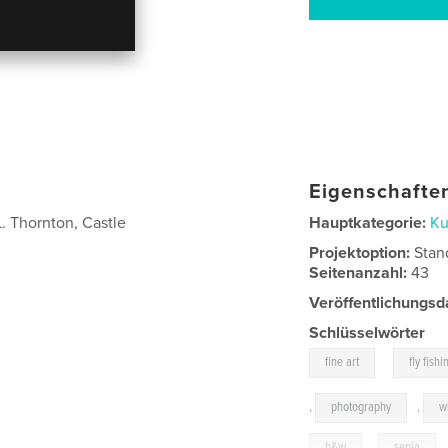
Eigenschaften
L. Thornton, Castle
Hauptkategorie:
Ku
Projektoption:
Stan
Seitenanzahl:
43
Veröffentlichungsd
Schlüsselwörter
,
fine art
fly fishi
,
photography
,
w
b&w
,
sepia