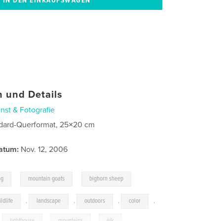
 und Details
nst & Fotografie
dard-Querformat, 25×20 cm
atum:
Nov. 12, 2006
,
,
ng
mountain goats
bighorn sheep
ildlife
,
landscape
,
outdoors
,
color
,
,
lighthouse
,
mountains
,
elk
,