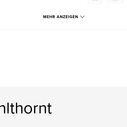
fox
,
coyote
MEHR ANZEIGEN
Colorado
,
Allen
nlthornt