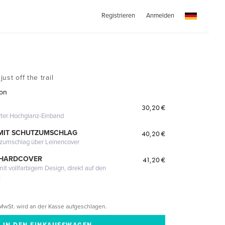
Registrieren
Anmelden
ust off the trail
ton
30,20 €
erter Hochglanz-Einband
MIT SCHUTZUMSCHLAG
40,20 €
tzumschlag über Leinencover
 HARDCOVER
41,20 €
it vollfarbigem Design, direkt auf den
t
MwSt. wird an der Kasse aufgeschlagen.