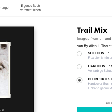
Eigenes Buch
inungen
veröffentlichen
Trail Mix
Images from on and j
von
By Allen L. Thorn
SOFTCOVER
Flexibler, lamini
HARDCOVER 
Vollfarbige Schu
BEDRUCKTES
Hardcover-Buch m
Einband gedruck
Die 