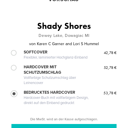
Shady Shores
Dewey Lake, Dowagiac MI
von
Karen C Garner and Lori S Hummel
SOFTCOVER
42,78 €
Flexibler, laminierter Hochglanz-Einband
HARDCOVER MIT
52,78 €
SCHUTZUMSCHLAG
Vollfarbige Schutzumschlag über
Leinencover
BEDRUCKTES HARDCOVER
53,78 €
Hardcover-Buch mit vollfarbigem Design,
direkt auf den Einband gedruckt
Die MwSt. wird an der Kasse aufgeschlagen.