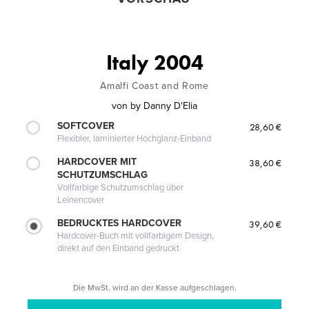
Italy 2004
Amalfi Coast and Rome
von
by Danny D'Elia
SOFTCOVER
28,60 €
Flexibler, laminierter Hochglanz-Einband
HARDCOVER MIT
38,60 €
SCHUTZUMSCHLAG
Vollfarbige Schutzumschlag über
Leinencover
BEDRUCKTES HARDCOVER
39,60 €
Hardcover-Buch mit vollfarbigem Design,
direkt auf den Einband gedruckt
Die MwSt. wird an der Kasse aufgeschlagen.