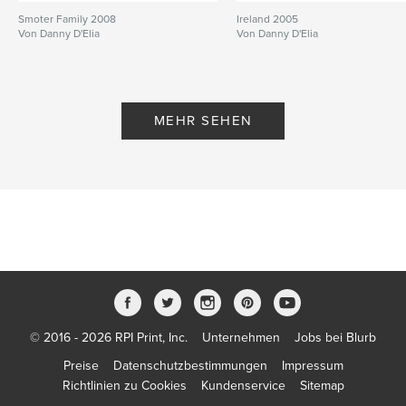
Smoter Family 2008
Ireland 2005
Von Danny D'Elia
Von Danny D'Elia
MEHR SEHEN
© 2016 - 2026 RPI Print, Inc.
Unternehmen
Jobs bei Blurb
Preise
Datenschutzbestimmungen
Impressum
Richtlinien zu Cookies
Kundenservice
Sitemap