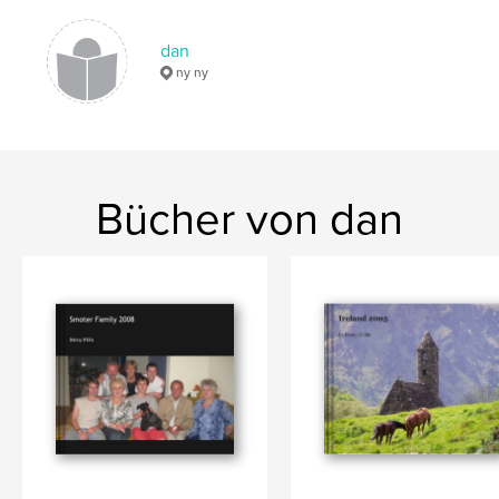
dan
ny ny
Bücher von dan