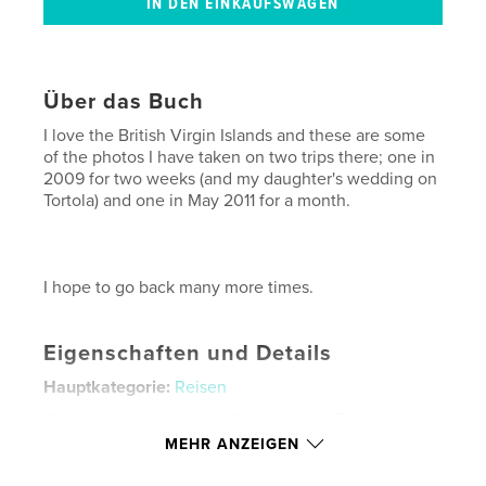
Über das Buch
I love the British Virgin Islands and these are some
of the photos I have taken on two trips there; one in
2009 for two weeks (and my daughter's wedding on
Tortola) and one in May 2011 for a month.
I hope to go back many more times.
Eigenschaften und Details
Hauptkategorie:
Reisen
Projektoption:
Standard-Querformat, 25×20 cm
Seitenanzahl:
40
MEHR ANZEIGEN
Veröffentlichungsdatum:
Juli 03, 2011