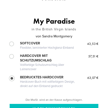
My Paradise
in the British Virgin Islands
von
Sandra Montgomery
SOFTCOVER
43,53 €
Flexibler, laminierter Hochglanz-Einband
HARDCOVER MIT
57,51 €
SCHUTZUMSCHLAG
Vollfarbige Schutzumschlag über
Leinencover
BEDRUCKTES HARDCOVER
63,07 €
Hardcover-Buch mit vollfarbigem Design,
direkt auf den Einband gedruckt
Die MwSt. wird an der Kasse aufgeschlagen.