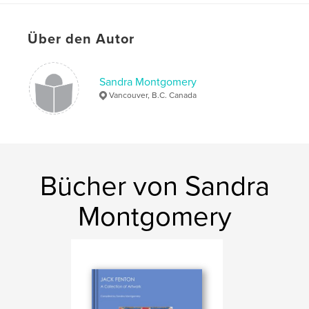
Schlüsselwörter
,
,
British Virgin Islands
Jost Van Dyke
Über den Autor
Virgin Gorda
Sandra Montgomery
,
Caribbean
,
BVI
,
Tortola
,
Anegada
Vancouver, B.C. Canada
Bücher von Sandra
Montgomery