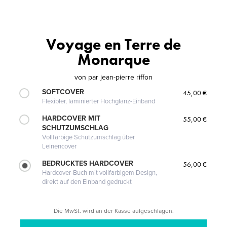
Voyage en Terre de
Monarque
von
par jean-pierre riffon
SOFTCOVER
45,00 €
Flexibler, laminierter Hochglanz-Einband
HARDCOVER MIT
55,00 €
SCHUTZUMSCHLAG
Vollfarbige Schutzumschlag über
Leinencover
BEDRUCKTES HARDCOVER
56,00 €
Hardcover-Buch mit vollfarbigem Design,
direkt auf den Einband gedruckt
Die MwSt. wird an der Kasse aufgeschlagen.