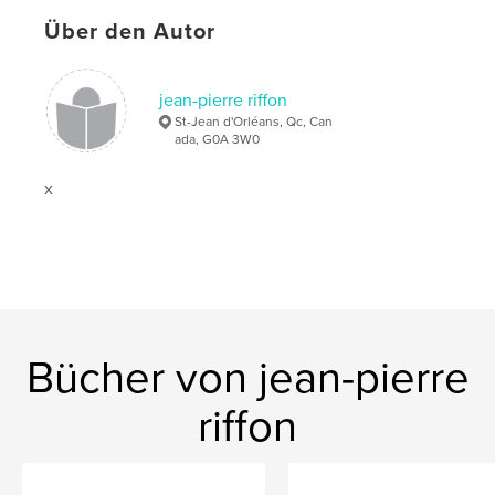
Über den Autor
jean-pierre riffon
St-Jean d'Orléans, Qc, Can
ada, G0A 3W0
x
Bücher von jean-pierre
riffon