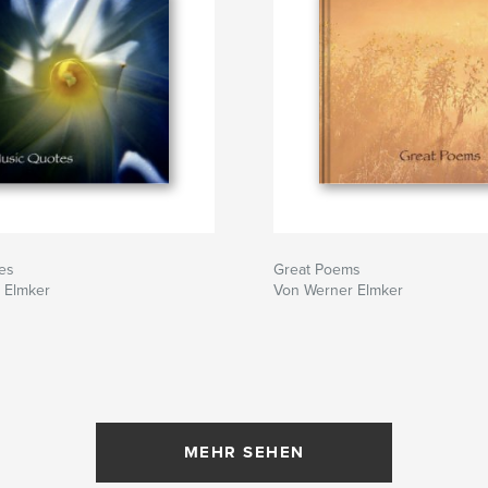
es
Great Poems
 Elmker
Von Werner Elmker
MEHR SEHEN