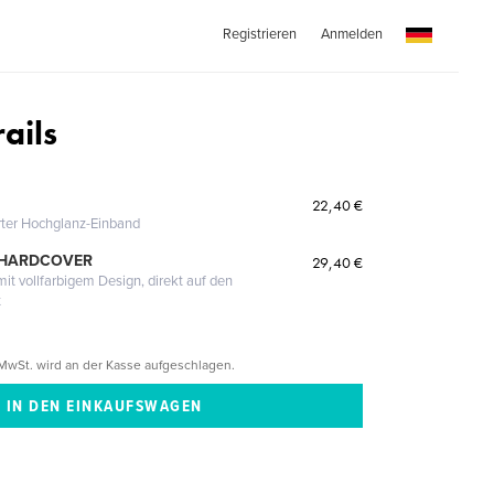
Registrieren
Anmelden
rails
22,40 €
erter Hochglanz-Einband
 HARDCOVER
29,40 €
it vollfarbigem Design, direkt auf den
t
MwSt. wird an der Kasse aufgeschlagen.