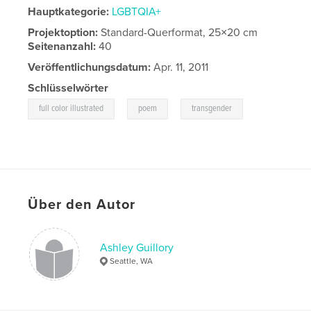
Hauptkategorie:
LGBTQIA+
Projektoption:
Standard-Querformat, 25×20 cm
Seitenanzahl:
40
Veröffentlichungsdatum:
Apr. 11, 2011
Schlüsselwörter
,
,
full color illustrated
poem
transgender
Über den Autor
Ashley Guillory
Seattle, WA