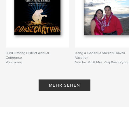
33rd Hmong District Annual
Xang & Gaoshua Sheila's Hawaii
Coference
Vacation
Von pxang
Von by: Mr. & Mrs. Paaj Xaab Xyooj
MEHR SEHEN