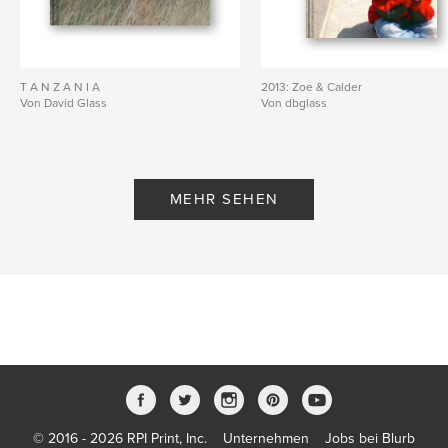
T A N Z A N I A
2013: Zoe & Calder
Von David Glass
Von dbglass
MEHR SEHEN
© 2016 - 2026 RPI Print, Inc.
Unternehmen
Jobs bei Blurb