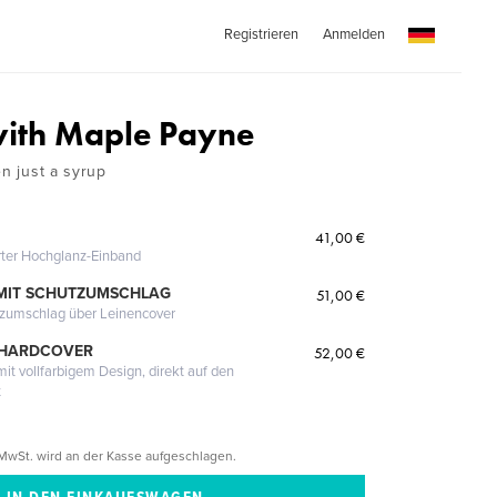
Registrieren
Anmelden
ith Maple Payne
en just a syrup
41,00 €
erter Hochglanz-Einband
MIT SCHUTZUMSCHLAG
51,00 €
tzumschlag über Leinencover
 HARDCOVER
52,00 €
it vollfarbigem Design, direkt auf den
t
MwSt. wird an der Kasse aufgeschlagen.