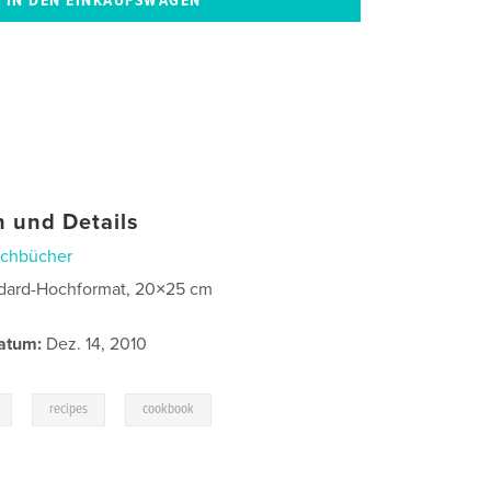
 und Details
chbücher
dard-Hochformat, 20×25 cm
atum:
Dez. 14, 2010
,
,
recipes
cookbook