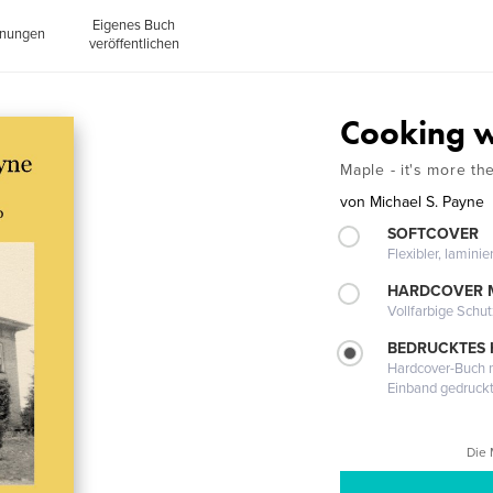
Eigenes Buch
inungen
veröffentlichen
Cooking w
Maple - it's more th
von
Michael S. Payne
SOFTCOVER
Flexibler, lamini
HARDCOVER 
Vollfarbige Schu
BEDRUCKTES
Hardcover-Buch m
Einband gedruck
Die 