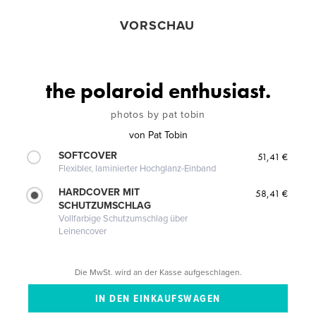
VORSCHAU
the polaroid enthusiast.
photos by pat tobin
von
Pat Tobin
SOFTCOVER
51,41 €
Flexibler, laminierter Hochglanz-Einband
HARDCOVER MIT
58,41 €
SCHUTZUMSCHLAG
Vollfarbige Schutzumschlag über
Leinencover
Die MwSt. wird an der Kasse aufgeschlagen.