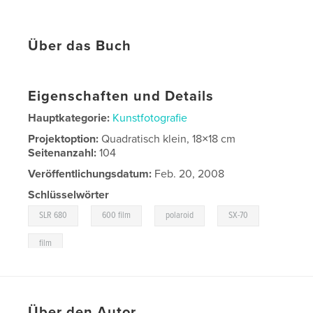
Über das Buch
Eigenschaften und Details
Hauptkategorie:
Kunstfotografie
Projektoption:
Quadratisch klein, 18×18 cm
Seitenanzahl:
104
Veröffentlichungsdatum:
Feb. 20, 2008
Schlüsselwörter
,
,
,
,
SLR 680
600 film
polaroid
SX-70
film
Über den Autor