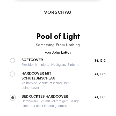
VORSCHAU
Pool of Light
Something From Nothing
von
John LeRoy
SOFTCOVER
34,13 €
Flexibler, laminierter Hochglanz-Einband
HARDCOVER MIT
41,13 €
SCHUTZUMSCHLAG
Vollfarbige Schutzumschlag über
Leinencover
BEDRUCKTES HARDCOVER
41,13 €
Hardcover-Buch mit vollfarbigem Design,
direkt auf den Einband gedruckt