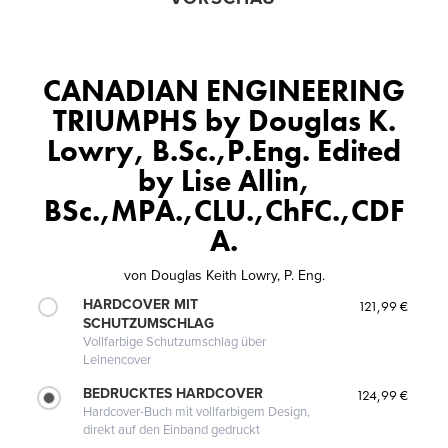
CANADIAN ENGINEERING
TRIUMPHS by Douglas K.
Lowry, B.Sc.,P.Eng. Edited
by Lise Allin,
BSc.,MPA.,CLU.,ChFC.,CDF
A.
von
Douglas Keith Lowry, P. Eng.
HARDCOVER MIT
121,99 €
SCHUTZUMSCHLAG
Vollfarbige Schutzumschlag über
Leinencover
BEDRUCKTES HARDCOVER
124,99 €
Hardcover-Buch mit vollfarbigem Design,
direkt auf den Einband gedruckt