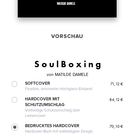
VORSCHAU
S o u l B o x i n g
von
MATILDE DAMELE
SOFTCOVER
71,12 €
Flexibler, laminierter Hochglanz-Einband
HARDCOVER MIT
84,12 €
SCHUTZUMSCHLAG
Vollfarbige Schutzumschlag über
Leinencover
BEDRUCKTES HARDCOVER
70,10 €
Hardcover-Buch mit vollfarbigem Design,