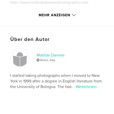
http://www.matildedamelephotography.com
MEHR ANZEIGEN
Eigenschaften und Details
Hauptkategorie:
New York
Weitere Kategorien
Kunst & Fotografie
Über den Autor
Projektoption:
Standard-Hochformat, 20×25 cm
Seitenanzahl:
88
Veröffentlichungsdatum:
Okt. 13, 2010
Matilde Damele
Rome, Italy
Sprache
English
Schlüsselwörter
I started taking photographs when I moved to New
,
,
,
black and white photography
sports
NYC
York in 1999 after a degree in English literature from
the University of Bologna. The fast...
Weiterlesen
boxing