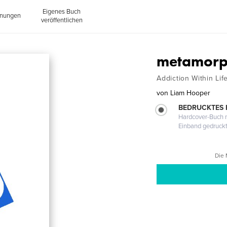
Eigenes Buch
inungen
veröffentlichen
metamorp
Addiction Within Lif
von
Liam Hooper
BEDRUCKTES
Hardcover-Buch m
Einband gedruck
Die 