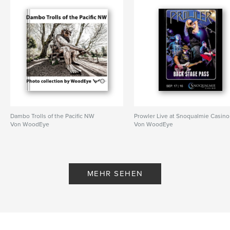
Dambo Trolls of the Pacific NW
Prowler Live at Snoqualmie Casino
Von WoodEye
Von WoodEye
MEHR SEHEN