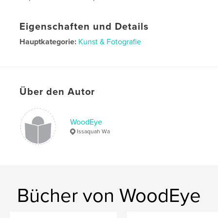
Eigenschaften und Details
Hauptkategorie:
Kunst & Fotografie
Projektoption:
Querformat groß, 33×28 cm
Seitenanzahl:
174
ISBN
Hardcover mit Schutzumschlag: 9781389981593
Über den Autor
Bedrucktes Hardcover: 9781389981579
Veröffentlichungsdatum:
Aug. 08, 2010
WoodEye
Issaquah Wa
Sprache
English
Bücher von WoodEye