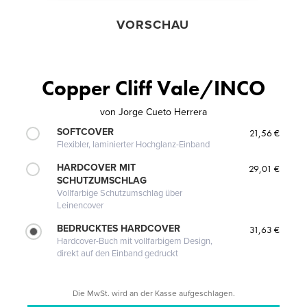
VORSCHAU
Copper Cliff Vale/INCO
von
Jorge Cueto Herrera
SOFTCOVER
21,56 €
Flexibler, laminierter Hochglanz-Einband
HARDCOVER MIT
29,01 €
SCHUTZUMSCHLAG
Vollfarbige Schutzumschlag über
Leinencover
BEDRUCKTES HARDCOVER
31,63 €
Hardcover-Buch mit vollfarbigem Design,
direkt auf den Einband gedruckt
Die MwSt. wird an der Kasse aufgeschlagen.