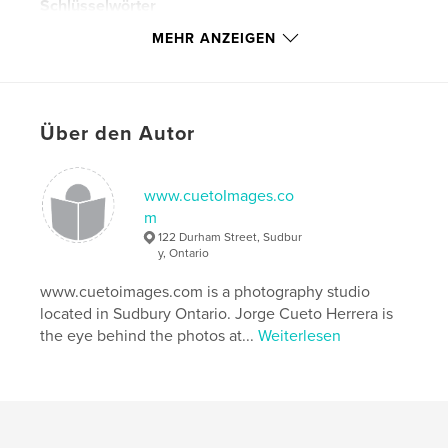
Schlüsselwörter
,
,
,
Vale Inco
Copper Cliff
Sudbury Ontario
MEHR ANZEIGEN
Inco
Über den Autor
www.cuetoImages.co
m
122 Durham Street, Sudbur
y, Ontario
www.cuetoimages.com is a photography studio
located in Sudbury Ontario. Jorge Cueto Herrera is
the eye behind the photos at...
Weiterlesen