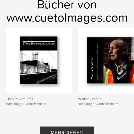
Bücher von
www.cuetoImages.com
The Brewer Lofts
Walter Spadoni
Von Jorge Cueto Herrera
Von Jorge Cueto Herrera
MEHR SEHEN