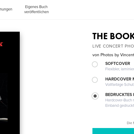
Eigenes Buch
inungen
veröffentlichen
THE BOOK
LIVE CONCERT PH
von
Photos by Vincen
SOFTCOVER
Flexibler, lamini
HARDCOVER 
Vollfarbige Schu
BEDRUCKTES
Hardcover-Buch m
Einband gedruck
Die 