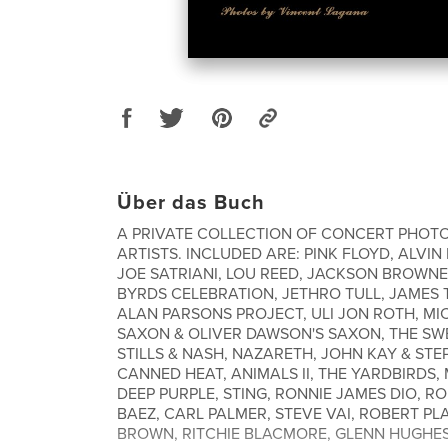
Über das Buch
A PRIVATE COLLECTION OF CONCERT PHOT
ARTISTS. INCLUDED ARE: PINK FLOYD, ALVIN
JOE SATRIANI, LOU REED, JACKSON BROWNE,
BYRDS CELEBRATION, JETHRO TULL, JAMES T
ALAN PARSONS PROJECT, ULI JON ROTH, MI
SAXON & OLIVER DAWSON'S SAXON, THE SW
STILLS & NASH, NAZARETH, JOHN KAY & ST
CANNED HEAT, ANIMALS II, THE YARDBIRDS, 
DEEP PURPLE, STING, RONNIE JAMES DIO, RO
BAEZ, CARL PALMER, STEVE VAI, ROBERT PL
BROWN, RITCHIE BLACMORE, GLENN HUGHES