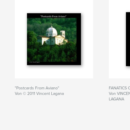
"Postcards From Aviano"
FANATICS 
Von © 2011 Vincent Lagana
Von VINCE
LAGANA