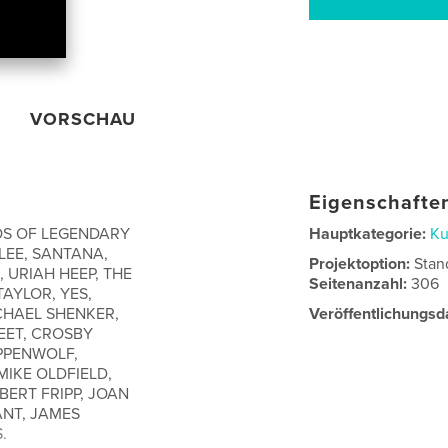
VORSCHAU
Eigenschaften
OS OF LEGENDARY
Hauptkategorie:
Ku
 LEE, SANTANA,
Projektoption:
Stan
 URIAH HEEP, THE
Seitenanzahl:
306
AYLOR, YES,
CHAEL SHENKER,
Veröffentlichungsd
EET, CROSBY
EPPENWOLF,
MIKE OLDFIELD,
BERT FRIPP, JOAN
ANT, JAMES
.