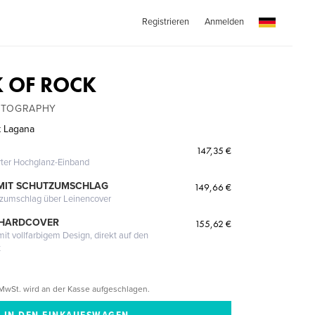
Registrieren
Anmelden
 OF ROCK
OTOGRAPHY
t Lagana
147,35 €
erter Hochglanz-Einband
MIT SCHUTZUMSCHLAG
149,66 €
tzumschlag über Leinencover
 HARDCOVER
155,62 €
it vollfarbigem Design, direkt auf den
t
MwSt. wird an der Kasse aufgeschlagen.