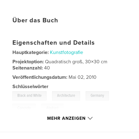
Über das Buch
Eigenschaften und Details
Hauptkategorie:
Kunstfotografie
Projektoption:
Quadratisch groß, 30×30 cm
Seitenanzahl:
40
Veröffentlichungsdatum:
Mai 02, 2010
Schlüsselwörter
,
,
,
Black and White
Architecture
Germany
,
Concrete
Abstract
MEHR ANZEIGEN
,
Shadow
,
Building
,
Modern