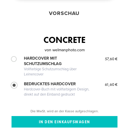
VORSCHAU
CONCRETE
von
welmanphoto.com
HARDCOVER MIT
57,60 €
SCHUTZUMSCHLAG
Vollfarbige Schutzumschlag über
Leinencover
BEDRUCKTES HARDCOVER
61,60 €
Hardcover-Buch mit vollfarbigem Design,
direkt auf den Einband gedruckt
Die MwSt. wird an der Kasse aufgeschlagen.