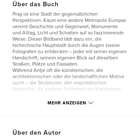
Über das Buch
Prag ist eine Stadt der gegensätzlichen
Perspektiven. Kaum eine andere Metropole Europas
vereint Geschichte und Gegenwart, Monumente
und Alltag, Licht und Schatten auf so faszinierende
Weise. Dieser Bildband lädt dazu ein, die
tschechische Hauptstadt durch die Augen zweier
Fotografen zu entdecken – jeder mit seiner eigenen
Handschrift, seinem eigenen Blick auf dieselben
Straßen, Plätze und Fassaden.
Während Antje oft die künstlerischen, die
architektonischen oder die landschaftlichen Motive
sucht – die Skulpturen, den majestätischen
Hradschin, die zeitlose Schönheit der Karlsbrücke
oder die stille Weite der Moldau –, richtet Walter
den Fokus vorwiegend auf die flüchtigen
MEHR ANZEIGEN
Augenblicke des urbanen Lebens: Menschen im
Vorübergehen, Spiegelungen in Schaufenstern, das
Spiel von Licht auf nassem Pflaster, die stillen
Geschichten hinter Skulpturen und Fenstern.
Über den Autor
So entsteht ein fotografischer Dialog zwischen
Architektur und Atmosphäre, zwischen den