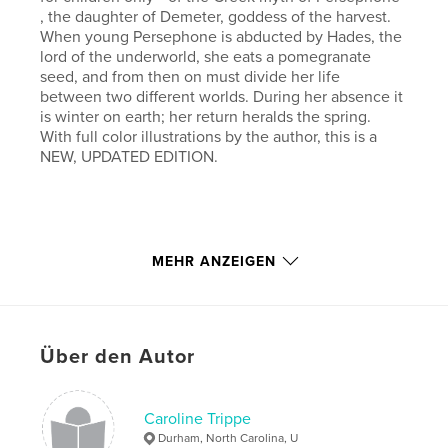
, the daughter of Demeter, goddess of the harvest.
When young Persephone is abducted by Hades, the
lord of the underworld, she eats a pomegranate
seed, and from then on must divide her life
between two different worlds. During her absence it
is winter on earth; her return heralds the spring.
With full color illustrations by the author, this is a
NEW, UPDATED EDITION.
Autorenwebsite
MEHR ANZEIGEN
http://www.carolinetrippeart.com
Eigenschaften und Details
Über den Autor
Hauptkategorie:
Literatur & Fiktion
Weitere Kategorien
Bildende Kunst
Caroline Trippe
Projektoption:
Standard-Querformat, 25×20 cm
Durham, North Carolina, U
Seitenanzahl:
40