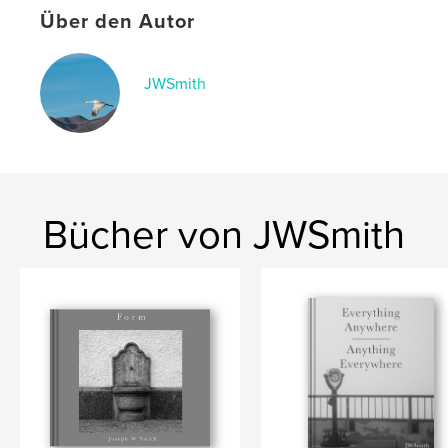
Schlüsselwörter
Über den Autor
,
,
,
fine art
Pennsylvania
industry
JWSmith
photography
Bücher von JWSmith