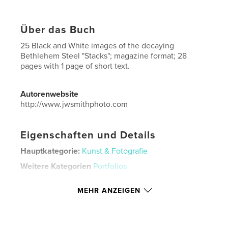
Über das Buch
25 Black and White images of the decaying
Bethlehem Steel "Stacks"; magazine format; 28
pages with 1 page of short text.
Autorenwebsite
http://www.jwsmithphoto.com
Eigenschaften und Details
Hauptkategorie:
Kunst & Fotografie
Weitere Kategorien
Portfolios
Projektoption:
US Letter-Format, 22×28 cm
MEHR ANZEIGEN
Seitenanzahl:
28
Veröffentlichungsdatum:
Juni 15, 2026
Sprache
English