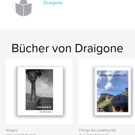
Draigone
Bücher von Draigone
Images
Things are Looking Up!
Von John Edwards
Von John Edwards