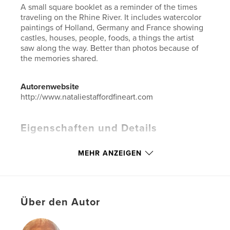
A small square booklet as a reminder of the times
traveling on the Rhine River. It includes watercolor
paintings of Holland, Germany and France showing
castles, houses, people, foods, a things the artist
saw along the way. Better than photos because of
the memories shared.
Autorenwebsite
http://www.nataliestaffordfineart.com
Eigenschaften und Details
Hauptkategorie:
Kunst & Fotografie
MEHR ANZEIGEN
Weitere Kategorien
Skizzenbücher
,
Reisen
Projektoption:
Quadratisch klein, 18×18 cm
Seitenanzahl:
42
Veröffentlichungsdatum:
Mai 10, 2026
Über den Autor
Sprache
English