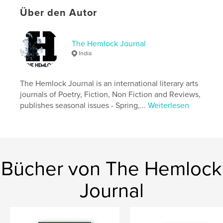
Veröffentlichungsdatum:
Mai 07, 2026
Über den Autor
Sprache
English
Schlüsselwörter
The Hemlock Journal
,
lit mag
The hemlock journal issue 10
India
The Hemlock Journal is an international literary arts
journals of Poetry, Fiction, Non Fiction and Reviews,
publishes seasonal issues - Spring,...
Weiterlesen
Bücher von The Hemlock
Journal