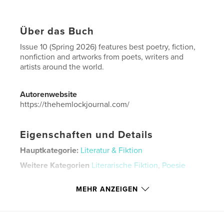
Über das Buch
Issue 10 (Spring 2026) features best poetry, fiction,
nonfiction and artworks from poets, writers and
artists around the world.
Autorenwebsite
https://thehemlockjournal.com/
Eigenschaften und Details
Hauptkategorie:
Literatur & Fiktion
Weitere Kategorien
Literarische Fiktion
,
Poesie
Projektoption:
15×23 cm
MEHR ANZEIGEN
Seitenanzahl:
122
ISBN
Softcover: 9798240558245