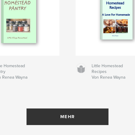
tle Homestead
Little Homestead
try
Recipes
n Renea Wayna
Von Renea Wayna
MEHR