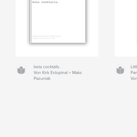
beta cocktails.
Lit
Von Kirk Estopinal + Maks
Pan
Pazuniak
Vo