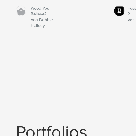
Wood You
Fos
Believe?
2
Von Debbie
Von 
Helledy
Portfolios