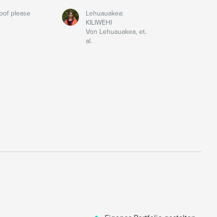
oof please
Lehuauakea:
KILIWEHI
Von Lehuauakea, et.
al.