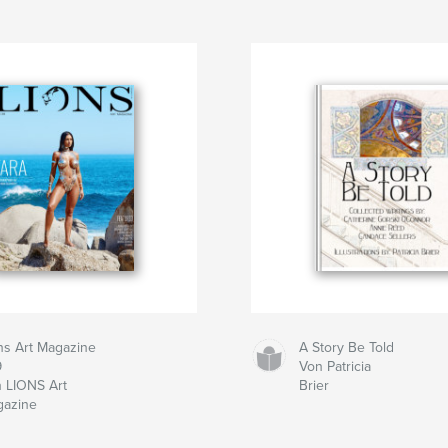
ns Art Magazine
A Story Be Told
9
Von Patricia
 LIONS Art
Brier
azine