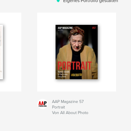
Eigenes Portfolio gestalten
AAP Magazine 57
Portrait
Von All About Photo