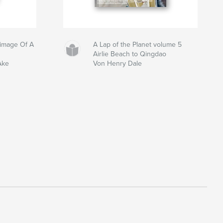
grimage Of A
A Lap of the Planet volume 5
Airlie Beach to Qingdao
Ake
Von Henry Dale