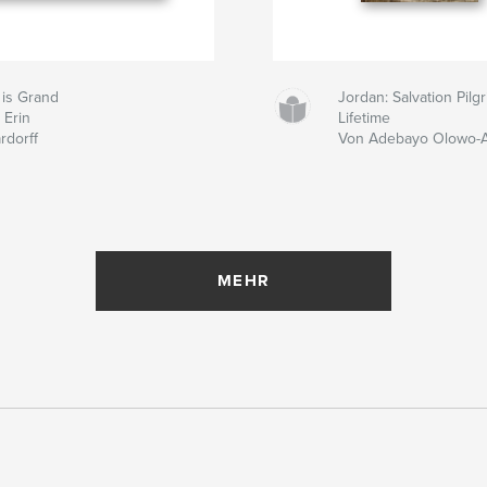
 is Grand
Jordan: Salvation Pil
 Erin
Lifetime
rdorff
Von Adebayo Olowo-
MEHR