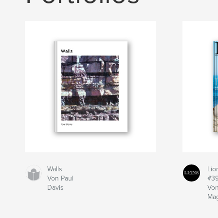
Walls
Lio
Von Paul
#3
Davis
Von
Mag