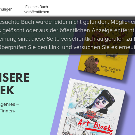
Eigenes Buch
inungen
veröffentlichen
esuchte Buch wurde leider nicht gefunden. Mögliche
 gelöscht oder aus der öffentlichen Anzeige entfernt. 
inung sind, diese Seite versehentlich aufgerufen zu
überprüfen Sie den Link, und versuchen Sie es erneut
NSERE
HEK
sgenres –
*innen-