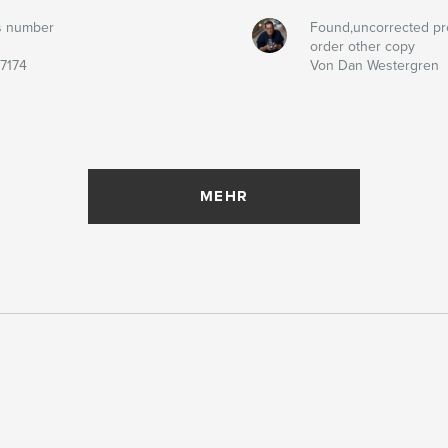
s number
Found,uncorrected pr
order other copy
7174
Von Dan Westergren
MEHR