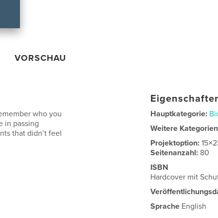
VORSCHAU
Eigenschaften
o remember who you
Hauptkategorie:
Bi
ve in passing
Weitere Kategorie
s that didn’t feel
Projektoption:
15×2
Seitenanzahl:
80
ISBN
Hardcover mit Sch
Veröffentlichungsd
Sprache
English