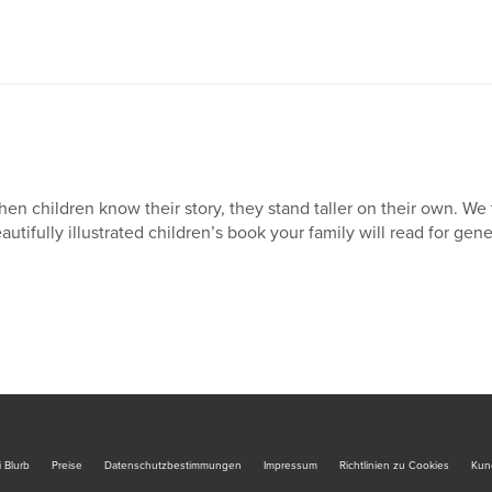
en children know their story, they stand taller on their own. We t
autifully illustrated children’s book your family will read for gene
 Blurb
Preise
Datenschutzbestimmungen
Impressum
Richtlinien zu Cookies
Kun