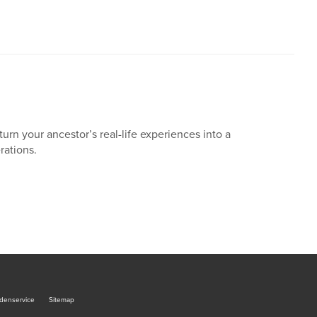
urn your ancestor’s real-life experiences into a
rations.
denservice
Sitemap