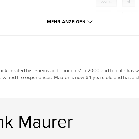
,
poems.
of
,
and
Memoir
MEHR ANZEIGEN
ank created his 'Poems and Thoughts' in 2000 and to date has w
s varied life experiences. Maurer is now 84-years-old and has a
nk Maurer