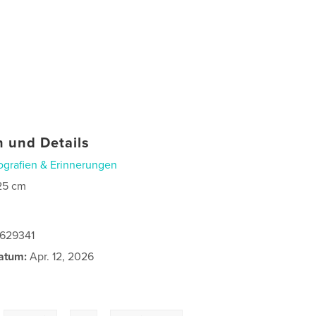
 und Details
ografien & Erinnerungen
25 cm
0629341
atum:
Apr. 12, 2026