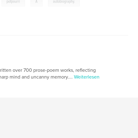
,
,
,
,
potpourri
A
autobiography.
ritten over 700 prose-poem works, reflecting
 sharp mind and uncanny memory....
Weiterlesen