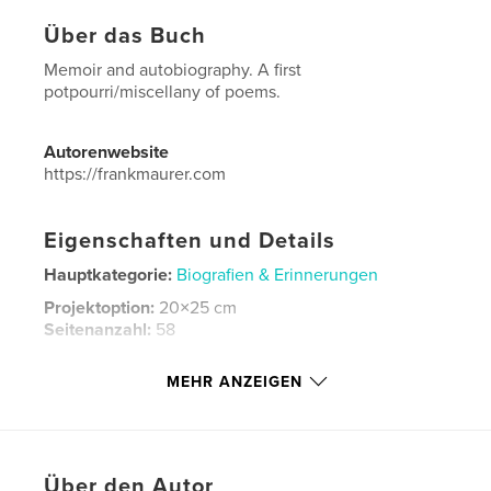
Über das Buch
Memoir and autobiography. A first
potpourri/miscellany of poems.
Autorenwebsite
https://frankmaurer.com
Eigenschaften und Details
Hauptkategorie:
Biografien & Erinnerungen
Projektoption:
20×25 cm
Seitenanzahl:
58
ISBN
MEHR ANZEIGEN
Softcover: 9798240629402
Veröffentlichungsdatum:
Apr. 12, 2026
Sprache
English
Schlüsselwörter
Über den Autor