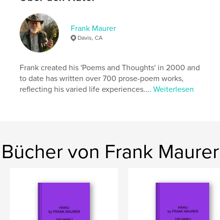
,
,
,
,
poems.
of
potpourri
A
Frank Maurer
,
,
autobiography.
and
Memoir
Davis, CA
Frank created his 'Poems and Thoughts' in 2000 and
to date has written over 700 prose-poem works,
reflecting his varied life experiences....
Weiterlesen
Bücher von Frank Maurer