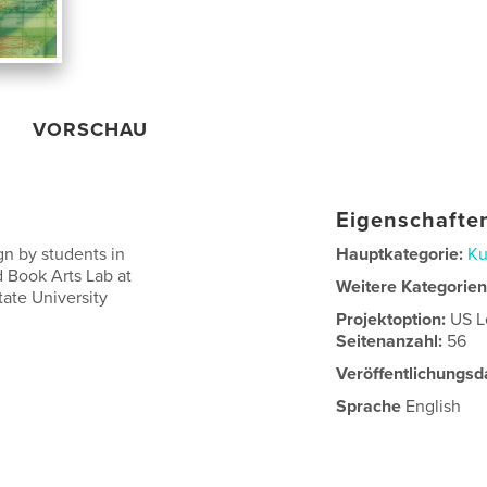
VORSCHAU
Eigenschaften
gn by students in
Hauptkategorie:
Ku
d Book Arts Lab at
Weitere Kategorie
tate University
Projektoption:
US L
Seitenanzahl:
56
Veröffentlichungsd
Sprache
English