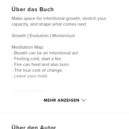
Über das Buch
Make space for intentional growth, stretch your
capacity, and shape what comes next.
Growth | Evolution | Momentum
Meditation Map:
- Breath can be an intentional act.
- Feeling cold, start a fire.
- Fire can feed and also burn.
- The true cost of change.
- Leave your mark.
Autorenwebsite
http://www.fishfont.com
MEHR ANZEIGEN
Eigenschaften und Details
Hauptkategorie:
Persönliche Weiterbildung
Über den Autor