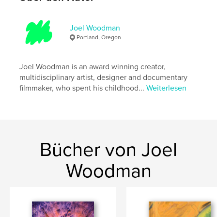
Weitere Kategorien
Skizzenbücher
,
Kunst &
Fotografie
Joel Woodman
Projektoption:
20×25 cm
Portland, Oregon
Seitenanzahl:
74
ISBN
Softcover: 9798261054702
Joel Woodman is an award winning creator,
multidisciplinary artist, designer and documentary
Veröffentlichungsdatum:
Feb. 18, 2026
filmmaker, who spent his childhood...
Weiterlesen
Sprache
English
Schlüsselwörter
,
,
sketch journal
expand
fishfont
Bücher von Joel
Woodman