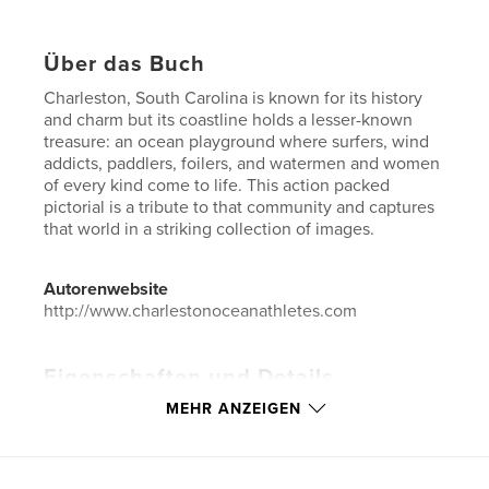
Über das Buch
Charleston, South Carolina is known for its history
and charm but its coastline holds a lesser-known
treasure: an ocean playground where surfers, wind
addicts, paddlers, foilers, and watermen and women
of every kind come to life. This action packed
pictorial is a tribute to that community and captures
that world in a striking collection of images.
Autorenwebsite
http://www.charlestonoceanathletes.com
Eigenschaften und Details
MEHR ANZEIGEN
Hauptkategorie:
Sport & Abenteuer
Weitere Kategorien
Bildbände
,
Kunst & Fotografie
Projektoption:
US Letter-Format, 22×28 cm