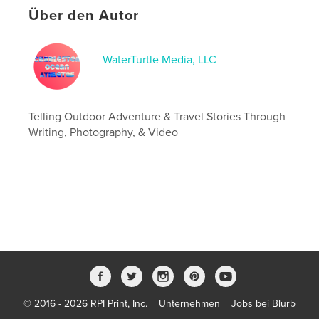
Seitenanzahl:
40
Über den Autor
Veröffentlichungsdatum:
Feb. 16, 2026
Sprache
English
WaterTurtle Media, LLC
Schlüsselwörter
,
,
,
,
paddling
surfing
athletes
ocean
Telling Outdoor Adventure & Travel Stories Through
Charleston
Writing, Photography, & Video
© 2016 - 2026 RPI Print, Inc.
Unternehmen
Jobs bei Blurb