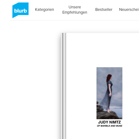
Unsere
Kategorien
Bestseller
Neuersche
Empfehlungen