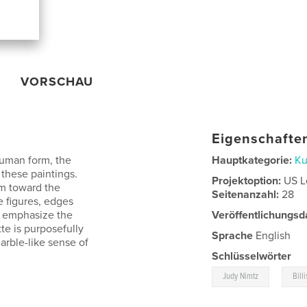
VORSCHAU
Eigenschaften
human form, the
Hauptkategorie:
Ku
 these paintings.
Projektoption:
US L
sm toward the
Seitenanzahl:
28
 figures, edges
s emphasize the
Veröffentlichungsd
tte is purposefully
Sprache
English
arble-like sense of
Schlüsselwörter
,
Judy Nimtz
Bill