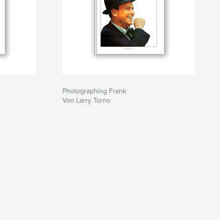
Photographing Frank
Von Larry Torno