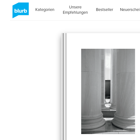
Unsere
Kategorien
Bestseller
Neuersche
Empfehlungen