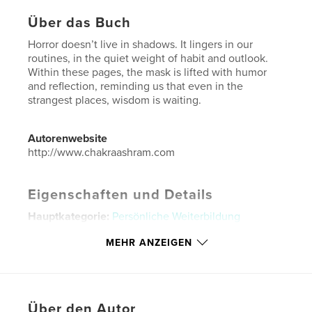
Über das Buch
Horror doesn’t live in shadows. It lingers in our
routines, in the quiet weight of habit and outlook.
Within these pages, the mask is lifted with humor
and reflection, reminding us that even in the
strangest places, wisdom is waiting.
Autorenwebsite
http://www.chakraashram.com
Eigenschaften und Details
Hauptkategorie:
Persönliche Weiterbildung
Weitere Kategorien
Vereinigte Staaten von Amerika
MEHR ANZEIGEN
(USA)
Projektoption:
15×23 cm
Seitenanzahl:
72
ISBN
Über den Autor