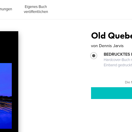
Eigenes Buch
inungen
veröffentlichen
Old Quebe
von
Dennis Jarvis
BEDRUCKTES
Hardcover-Buch m
Einband gedruck
Die 