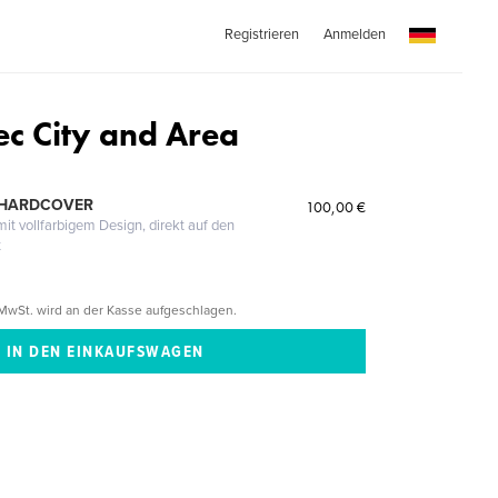
Registrieren
Anmelden
c City and Area
 HARDCOVER
100,00 €
it vollfarbigem Design, direkt auf den
t
MwSt. wird an der Kasse aufgeschlagen.