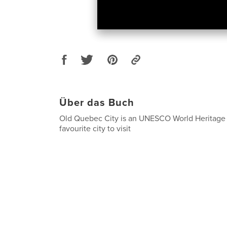
Über das Buch
Old Quebec City is an UNESCO World Heritage
favourite city to visit