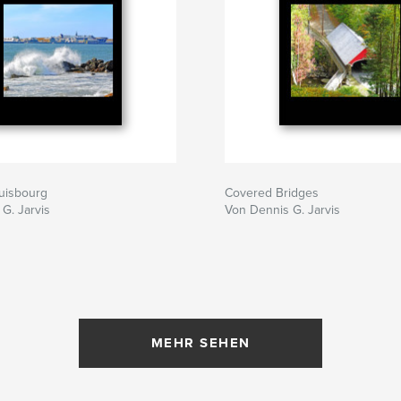
uisbourg
Covered Bridges
G. Jarvis
Von Dennis G. Jarvis
MEHR SEHEN