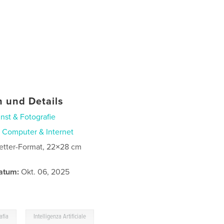
 und Details
nst & Fotografie
n
Computer & Internet
etter-Format, 22×28 cm
atum:
Okt. 06, 2025
,
afia
Intelligenza Artificiale