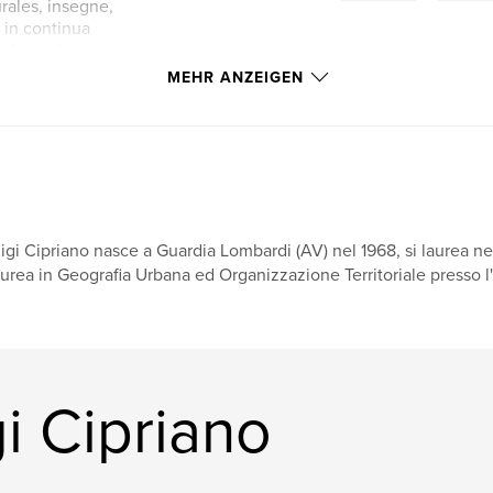
urales, insegne,
 in continua
azione si
MEHR ANZEIGEN
vi: li interroga. I
o e desiderio,
to di un immaginario
 dell’immagine si
in cui la presenza
ll’urbanità
erficie delle
igi Cipriano nasce a Guardia Lombardi (AV) nel 1968, si laurea 
e resiste sotto la
urea in Geografia Urbana ed Organizzazione Territoriale presso l'u
i Cipriano