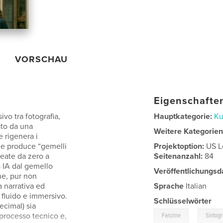
VORSCHAU
Eigenschaften
ivo tra fotografia,
Hauptkategorie:
Ku
ato da una
Weitere Kategorie
e rigenera i
he produce “gemelli
Projektoption:
US L
reate da zero a
Seitenanzahl:
84
sa IA dal gemello
Veröffentlichungsd
he, pur non
 narrativa ed
Sprache
Italian
 fluido e immersivo.
Schlüsselwörter
decimal) sia
,
 processo tecnico e,
Fanzine
Sintogr