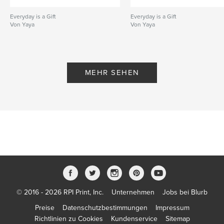
Everyday is a Gift
Everyday is a Gift
Von Yaya
Von Yaya
MEHR SEHEN
© 2016 - 2026 RPI Print, Inc.
Unternehmen
Jobs bei Blurb
Preise
Datenschutzbestimmungen
Impressum
Richtlinien zu Cookies
Kundenservice
Sitemap