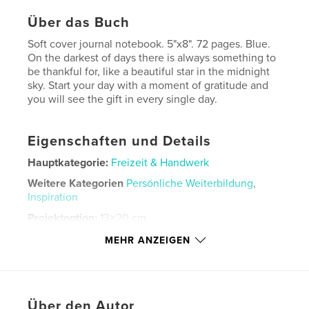
Über das Buch
Soft cover journal notebook. 5"x8". 72 pages. Blue.
On the darkest of days there is always something to
be thankful for, like a beautiful star in the midnight
sky. Start your day with a moment of gratitude and
you will see the gift in every single day.
Eigenschaften und Details
Hauptkategorie:
Freizeit & Handwerk
Weitere Kategorien
Persönliche Weiterbildung
,
Inspiration
Projektoption:
13×20 cm
Seitenanzahl:
72
MEHR ANZEIGEN
ISBN
Softcover: 9798319851628
Veröffentlichungsdatum:
Sept. 06, 2025
Über den Autor
Sprache
English