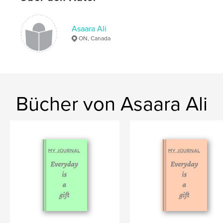
Schlüsselwörter
,
,
,
Asaara Ali
thankfulness
gratitude
notebook
ON, Canada
journal
Bücher von Asaara Ali