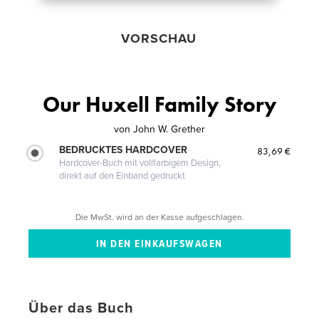
VORSCHAU
Our Huxell Family Story
von
John W. Grether
BEDRUCKTES HARDCOVER
83,69 €
Hardcover-Buch mit vollfarbigem Design,
direkt auf den Einband gedruckt
Die MwSt. wird an der Kasse aufgeschlagen.
Über das Buch