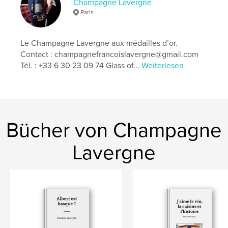
Champagne Lavergne
Veröffentlichungsdatum:
Juni 30, 2025
Paris
Sprache
French
Schlüsselwörter
Le Champagne Lavergne aux médailles d’or.
,
,
,
,
champagnes
cancers
religions
saké
Contact : champagnefrancoislavergne@gmail.com
Tél. : +33 6 30 23 09 74 Glass of...
Weiterlesen
,
Japon
Santé
Bücher von Champagne
Lavergne