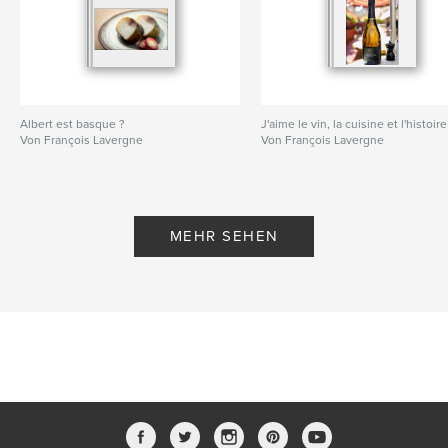
Albert est basque ?
J'aime le vin, la cuisine et l'histoire
Von François Lavergne
Von François Lavergne
MEHR SEHEN