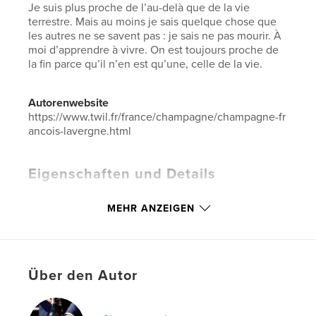
Je suis plus proche de l’au-delà que de la vie
terrestre. Mais au moins je sais quelque chose que
les autres ne se savent pas : je sais ne pas mourir. À
moi d’apprendre à vivre. On est toujours proche de
la fin parce qu’il n’en est qu’une, celle de la vie.
Autorenwebsite
https://www.twil.fr/france/champagne/champagne-fr
ancois-lavergne.html
Eigenschaften und Details
Hauptkategorie:
Religion & Spiritualität
MEHR ANZEIGEN
Weitere Kategorien
Gesundheit & Fitness
,
Kochbücher
Projektoption:
13×20 cm
Seitenanzahl:
48
Über den Autor
ISBN
Softcover: 9798319991119