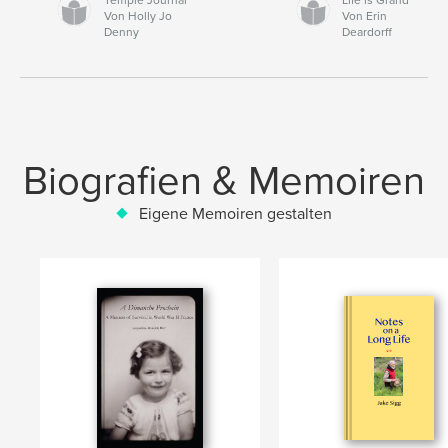
Von Holly Jo
Von Erin
Denny
Deardorff
Biografien & Memoiren
Eigene Memoiren gestalten