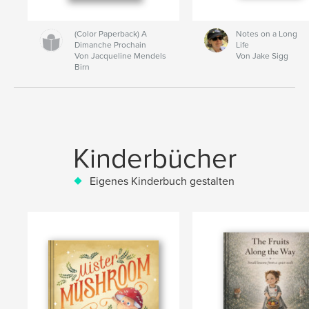
(Color Paperback) A
Notes on a Long
Dimanche Prochain
Life
Von Jacqueline Mendels
Von Jake Sigg
Birn
Kinderbücher
Eigenes Kinderbuch gestalten