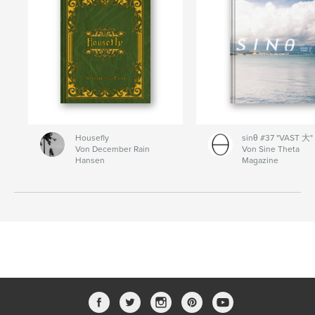
Housefly
sinθ #37 "VAST 大"
Von December Rain
Von Sine Theta
Hansen
Magazine