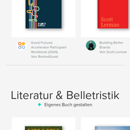
Good Futures
Building Better
Accelerator Participant
Brands
Workbook (2024)
Von Scott Lerman
Von RootedGood
Literatur & Belletristik
Eigenes Buch gestalten