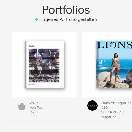
Portfolios
Eigenes Portfolio gestalten
Walls
Lions Art Magazine
Von Paul
#39
Davis
Von LIONS Art
Magazine